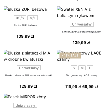
XS/S
M/L
Uniwersalny
Bluzka ZURI beżowa
Sweter XENIA z bufiastym rękawem
109,99
zł
139,99
zł
-42% SALE
Uniwersalny
S
M
L
Bluzka z siateczki MIA w drobne kwiatuszki
Top gorsetowy LACE czarny
Pierwotna
Aktual
129,99
zł
119,99
zł
69,99
zł
cena
cena
wynosiła:
wynosi
119,99 zł.
69,99 z
Uniwersalny