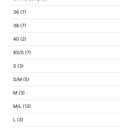
36
(7)
38
(7)
40
(2)
XS/S
(7)
S
(3)
S/M
(5)
M
(3)
M/L
(12)
L
(3)