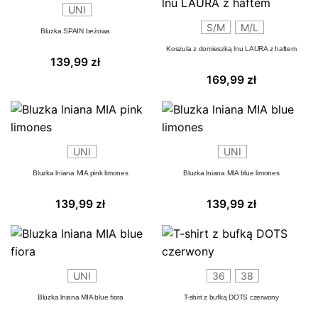
UNI
S/M
M/L
Bluzka SPAIN beżowa
Koszula z domieszką lnu LAURA z haftem
139,99
zł
169,99
zł
UNI
UNI
Bluzka lniana MIA pink limones
Bluzka lniana MIA blue limones
139,99
zł
139,99
zł
UNI
36
38
Bluzka lniana MIA blue fiora
T-shirt z bufką DOTS czerwony