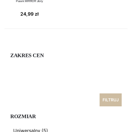
Pasek MIRROR złoty
24,99
zł
ZAKRES CEN
Cena
min
Cena
max
FILTRUJ
ROZMIAR
Uniwersalny
(5)