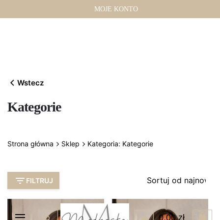
Przejdź
MOJE KONTO
do
treści
Wstecz
Kategorie
Strona główna
Sklep
Kategoria: Kategorie
FILTRUJ
0,00
zł