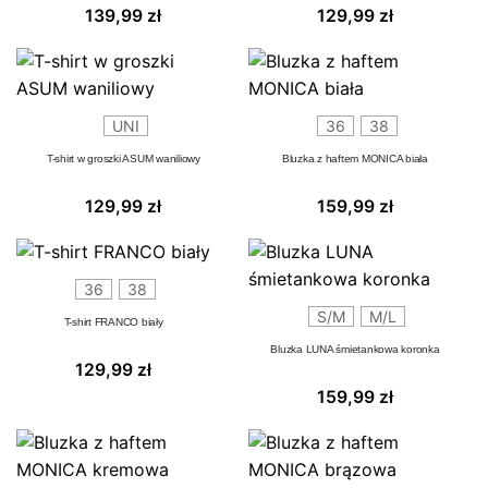
139,99
zł
129,99
zł
UNI
36
38
T-shirt w groszki ASUM waniliowy
Bluzka z haftem MONICA biała
129,99
zł
159,99
zł
36
38
S/M
M/L
T-shirt FRANCO biały
Bluzka LUNA śmietankowa koronka
129,99
zł
159,99
zł