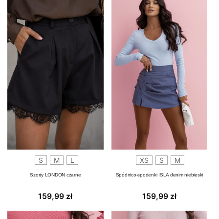
S
M
L
XS
S
M
Szorty LONDON czarne
Spódnico-spodenki ISLA denim niebieski
159,99
zł
159,99
zł