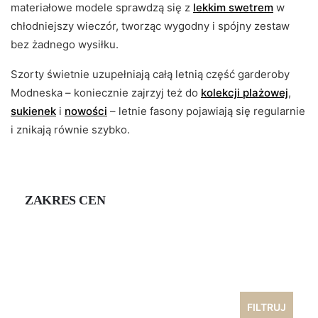
materiałowe modele sprawdzą się z
lekkim swetrem
w
chłodniejszy wieczór, tworząc wygodny i spójny zestaw
bez żadnego wysiłku.
Szorty świetnie uzupełniają całą letnią część garderoby
Modneska – koniecznie zajrzyj też do
kolekcji plażowej
,
sukienek
i
nowości
– letnie fasony pojawiają się regularnie
i znikają równie szybko.
ZAKRES CEN
Cena
min
Cena
max
FILTRUJ