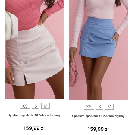
XS
S
M
XS
S
M
Spódnico-spodenki ISLA denim beżowy
Spódnico-spodenki ISLA denim błękitny
159,99
zł
159,99
zł