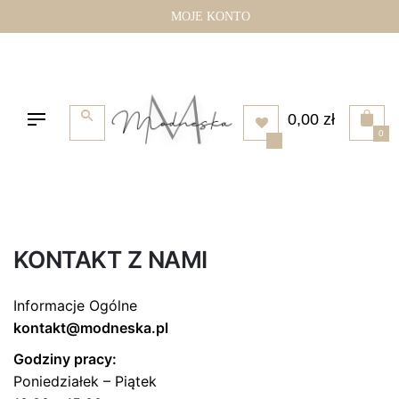
Przejdź
MOJE KONTO
do
treści
0,00
zł
0
KONTAKT Z NAMI
Informacje Ogólne
kontakt@modneska.pl
Godziny pracy:
Poniedziałek – Piątek