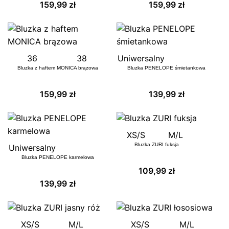
159,99
zł
159,99
zł
36
38
Uniwersalny
Bluzka z haftem MONICA brązowa
Bluzka PENELOPE śmietankowa
159,99
zł
139,99
zł
XS/S
M/L
Bluzka ZURI fuksja
Uniwersalny
Bluzka PENELOPE karmelowa
109,99
zł
139,99
zł
ZAPISZ SIĘ NA LISTĘ
Zostaw swój adres e-mail - poinformujemy
Cię jak tylko produkt pojawi się naszym
XS/S
M/L
XS/S
M/L