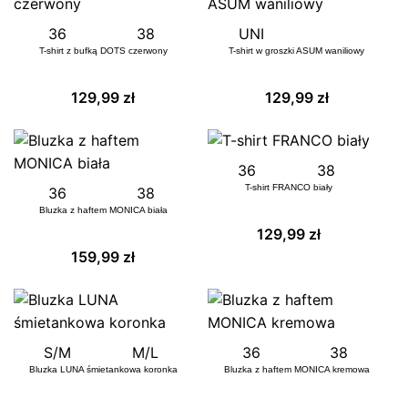
36
38
UNI
T-shirt z bufką DOTS czerwony
T-shirt w groszki ASUM waniliowy
129,99
zł
129,99
zł
36
38
T-shirt FRANCO biały
36
38
Bluzka z haftem MONICA biała
129,99
zł
159,99
zł
S/M
M/L
36
38
Bluzka LUNA śmietankowa koronka
Bluzka z haftem MONICA kremowa