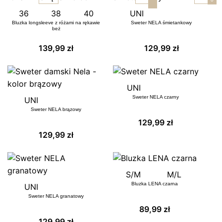
36
38
40
UNI
Bluzka longsleeve z różami na rękawie
Sweter NELA śmietankowy
beż
139,99
zł
129,99
zł
UNI
Sweter NELA czarny
UNI
Sweter NELA brązowy
129,99
zł
129,99
zł
S/M
M/L
Bluzka LENA czarna
UNI
Sweter NELA granatowy
89,99
zł
129,99
zł