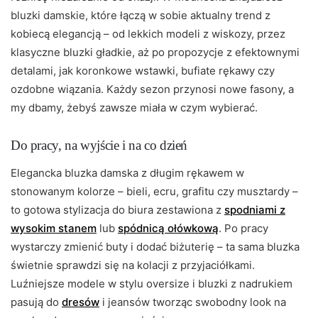
bluzki damskie, które łączą w sobie aktualny trend z
kobiecą elegancją – od lekkich modeli z wiskozy, przez
klasyczne bluzki gładkie, aż po propozycje z efektownymi
detalami, jak koronkowe wstawki, bufiate rękawy czy
ozdobne wiązania. Każdy sezon przynosi nowe fasony, a
my dbamy, żebyś zawsze miała w czym wybierać.
Do pracy, na wyjście i na co dzień
Elegancka bluzka damska z długim rękawem w
stonowanym kolorze – bieli, ecru, grafitu czy musztardy –
to gotowa stylizacja do biura zestawiona z
spodniami z
wysokim stanem
lub
spódnicą ołówkową
. Po pracy
wystarczy zmienić buty i dodać biżuterię – ta sama bluzka
świetnie sprawdzi się na kolacji z przyjaciółkami.
Luźniejsze modele w stylu oversize i bluzki z nadrukiem
pasują do
dresów
i jeansów tworząc swobodny look na