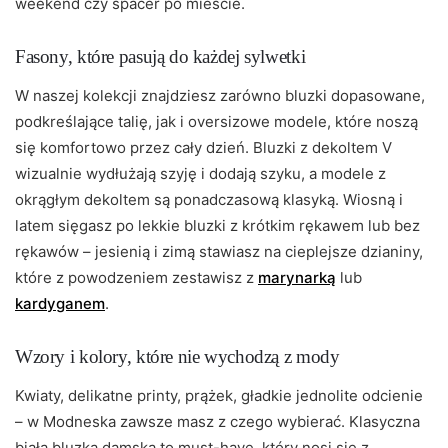
weekend czy spacer po mieście.
Fasony, które pasują do każdej sylwetki
W naszej kolekcji znajdziesz zarówno bluzki dopasowane,
podkreślające talię, jak i oversizowe modele, które noszą
się komfortowo przez cały dzień. Bluzki z dekoltem V
wizualnie wydłużają szyję i dodają szyku, a modele z
okrągłym dekoltem są ponadczasową klasyką. Wiosną i
latem sięgasz po lekkie bluzki z krótkim rękawem lub bez
rękawów – jesienią i zimą stawiasz na cieplejsze dzianiny,
które z powodzeniem zestawisz z
marynarką
lub
kardyganem
.
Wzory i kolory, które nie wychodzą z mody
Kwiaty, delikatne printy, prążek, gładkie jednolite odcienie
– w Modneska zawsze masz z czego wybierać. Klasyczna
biała bluzka damska to must-have, który nosi się z