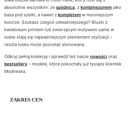
absolutnie wszystkim: ze
spódnicą
, z
kombinezonem
jako
baza pod szelki, a nawet z
kompletem
w mocniejszym
kolorze. Szukasz czegoś odważniejszego? Bluzki z
kwiatowym printem lub zwierzęcym motywem same w
sobie stają się najważniejszym elementem stylizacji –
reszta looku może pozostać stonowana.
Odkryj pełną kolekcję i sprawdź też nasze
nowości
oraz
bestsellery
– modele, które pokochały już tysiące klientek
Modneska.
ZAKRES CEN
Cena
min
Cena