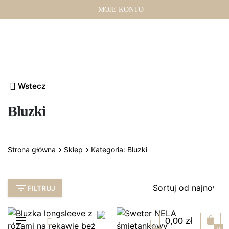
Przejdź
MOJE KONTO
do
treści
Wstecz
Bluzki
Strona główna
Sklep
Kategoria: Bluzki
FILTRUJ
0,00
zł
0