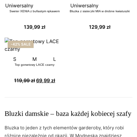
Uniwersalny
Uniwersalny
Sweter XENIA z bufiastym rękawem
Bluzka z siateczki MIA w drobne kwiatuszki
139,99
zł
129,99
zł
-42% SALE
S
M
L
Top gorsetowy LACE czarny
Pierwotna
Aktualna
119,99
zł
69,99
zł
cena
cena
wynosiła:
wynosi:
119,99 zł.
69,99 zł.
Bluzki damskie – baza każdej kobiecej szafy
Bluzka to jeden z tych elementów garderoby, który robi
różnicę niezależnie od okazji. W Modneska znajdziesz