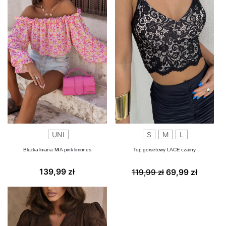
UNI
S
M
L
Bluzka lniana MIA pink limones
Top gorsetowy LACE czarny
Pierwotna
Aktual
139,99
zł
119,99
zł
69,99
zł
cena
cena
wynosiła:
wynosi
119,99 zł.
69,99 z