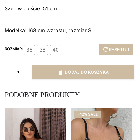
Szer. w biuście: 51 cm
Modelka: 168 cm wzrostu, rozmiar S
36
38
40
ROZMIAR:
RESETUJ
ilość
DODAJ DO KOSZYKA
Bluzka
longsleeve
z
PODOBNE PRODUKTY
różami
na
-42% SALE
rękawie
beż