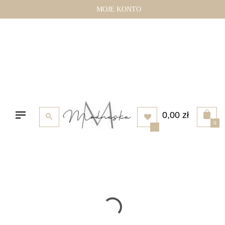
Przejdź
MOJE KONTO
do
treści
0,00
zł
0