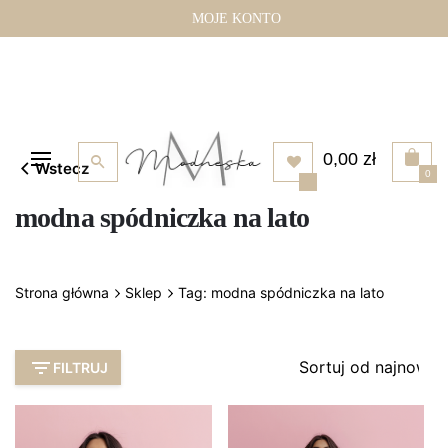
Przejdź
MOJE KONTO
do
treści
0,00
zł
Wstecz
0
modna spódniczka na lato
Strona główna
Sklep
Tag: modna spódniczka na lato
FILTRUJ