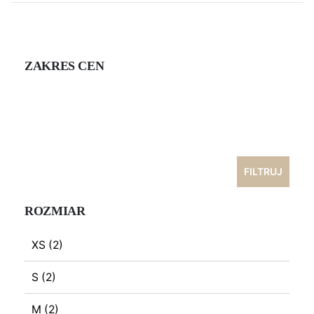
ZAKRES CEN
Cena
min
Cena
max
FILTRUJ
ROZMIAR
XS
(2)
S
(2)
M
(2)