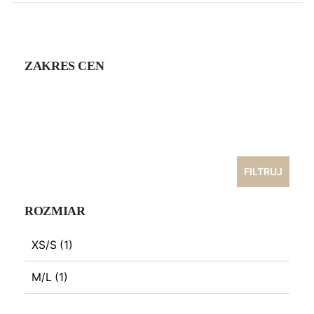
ZAKRES CEN
Cena
min
Cena
max
FILTRUJ
ROZMIAR
XS/S
(1)
M/L
(1)