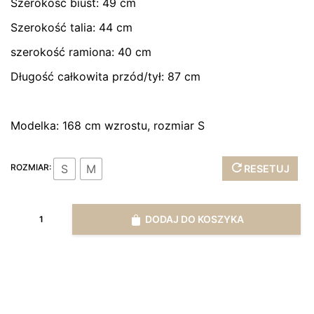
Szerokość biust: 49 cm
Szerokość talia: 44 cm
szerokość ramiona: 40 cm
Długość całkowita przód/tył: 87 cm
Modelka: 168 cm wzrostu, rozmiar S
S
M
ROZMIAR:
RESETUJ
ilość
DODAJ DO KOSZYKA
Sukienka
TRAPEZ
beżowa