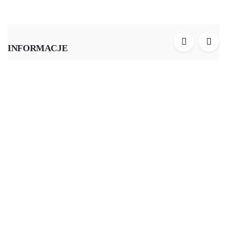
INFORMACJE
Dane Adresowe
Dostawa i Płatności
Zwroty i Reklamacje
Regulamin Sklepu
Polityka Prywatności
MOJE KONTO
Moje Konto
Moje Zamówienia
Faktury i Paragony