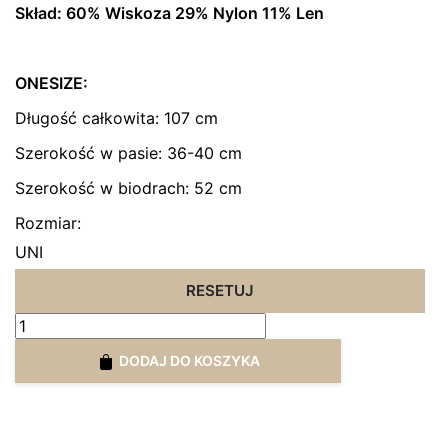
Skład: 60% Wiskoza 29% Nylon 11% Len
ONESIZE:
Długość całkowita: 107 cm
Szerokość w pasie: 36-40 cm
Szerokość w biodrach: 52 cm
ZAPISZ SIĘ NA LISTĘ
Rozmiar:
Zostaw swój adres e-mail - poinformujemy
UNI
Cię jak tylko produkt pojawi się naszym
magazynie.
RESETUJ
ilość
Spodnie
DODAJ DO KOSZYKA
z
POWIADOM O DOSTĘPNOŚCI
domieszką
lnu