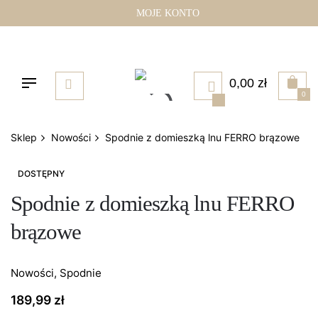
Przejdź
MOJE KONTO
do
treści
0,00
zł
0
Sklep
Nowości
Spodnie z domieszką lnu FERRO brązowe
DOSTĘPNY
Spodnie z domieszką lnu FERRO
brązowe
Nowości
,
Spodnie
189,99
zł