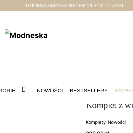
DARMOWA DOSTAWA PO PRZEDPŁACIE OD 499 ZŁ
Sklep
Nowości
Kom
GORIE
NOWOŚCI
BESTSELLERY
WYPR
DOSTĘPNY
Komplet z w
Komplety
,
Nowości