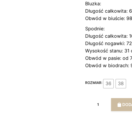
Bluzka:
Długość całkowita: 
Obwód w biuście: 9
Spodnie:
Długość całkowita: 
Długość nogawki: 7
Wysokość stanu: 31
Obwód w pasie: od 7
Obwód w biodrach: 
36
38
ROZMIAR:
ilość
DOD
Komplet
z
wiskozy
TROPEA