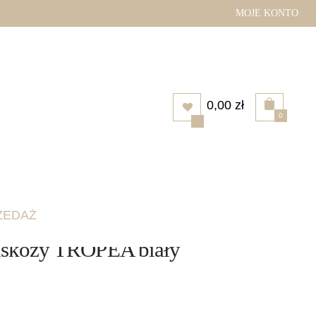
MOJE KONTO
0,00
zł
0
plet z wiskozy TROPEA biały
ZEDAŻ
iskozy TROPEA biały