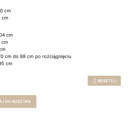
60 cm
8 cm
104 cm
2 cm
 cm
0 cm do 88 cm po rozciągnięciu
95 cm
RESETUJ
AJ DO KOSZYKA