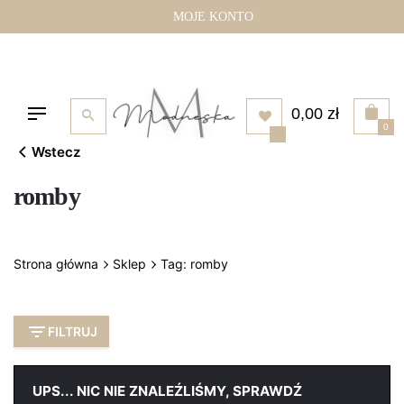
Przejdź
MOJE KONTO
do
treści
0,00
zł
0
Wstecz
romby
Strona główna
Sklep
Tag: romby
FILTRUJ
UPS... NIC NIE ZNALEŹLIŚMY, SPRAWDŹ