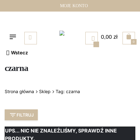
Przejdź
MOJE KONTO
do
treści
0,00
zł
0
Wstecz
czarna
Strona główna
Sklep
Tag: czarna
FILTRUJ
UPS... NIC NIE ZNALEŹLIŚMY, SPRAWDŹ INNE
PRODUKTY.