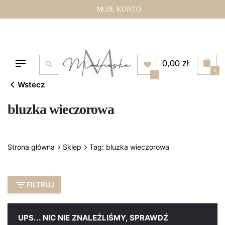
Przejdź
MOJE KONTO
do
treści
0,00
zł
0
Wstecz
bluzka wieczorowa
Strona główna
Sklep
Tag: bluzka wieczorowa
FILTRUJ
UPS... NIC NIE ZNALEŹLIŚMY, SPRAWDŹ